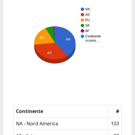
NA
AS
EU
SA
AF
Continente
EU
NA
sconos…
AS
Continente
#
NA - Nord America
103