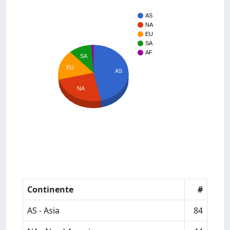
AS
NA
EU
SA
AF
SA
EU
AS
NA
Continente
#
AS - Asia
84