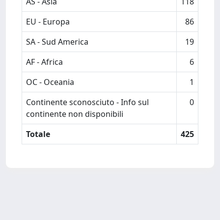
AS - Asia
118
EU - Europa
86
SA - Sud America
19
AF - Africa
6
OC - Oceania
1
Continente sconosciuto - Info sul
0
continente non disponibili
Totale
425
Powered by
IRIS
-
about IRIS
-