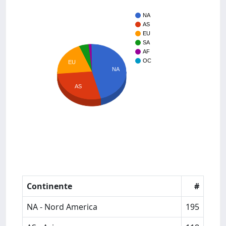
NA
AS
EU
SA
AF
OC
EU
NA
AS
Continente
#
NA - Nord America
195