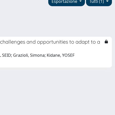
Esportazione
Tutti (1)
 challenges and opportunities to adapt to a
EID; Grazioli, Simona; Kidane, YOSEF