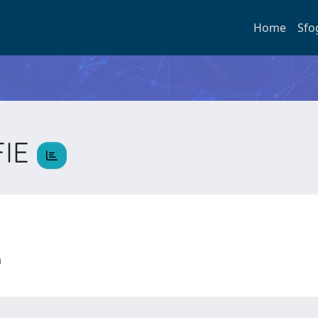
Home
Sfo
FIE
ta