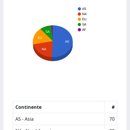
AS
NA
EU
SA
AF
SA
EU
AS
NA
Continente
#
AS - Asia
70