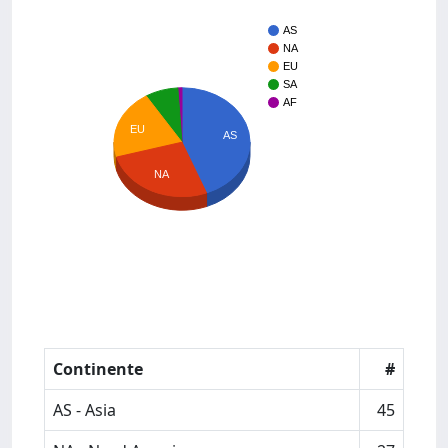
AS
NA
EU
SA
AF
EU
AS
NA
Continente
#
AS - Asia
45