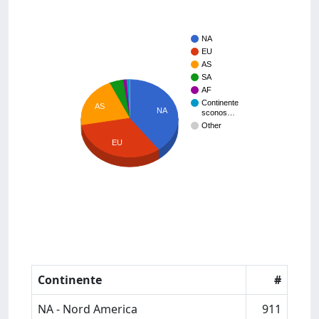
NA
EU
AS
SA
AF
Continente
AS
NA
sconos…
Other
EU
Continente
#
NA - Nord America
911