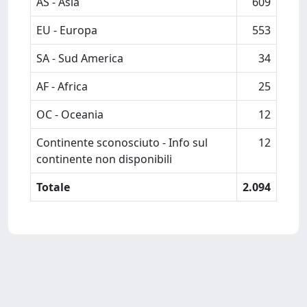
AS - Asia
609
EU - Europa
553
SA - Sud America
34
AF - Africa
25
OC - Oceania
12
Continente sconosciuto - Info sul
12
continente non disponibili
Totale
2.094
Powered by
IRIS
-
about IRIS
-