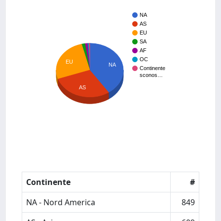
NA
AS
EU
SA
AF
OC
EU
NA
Continente
sconos…
AS
Continente
#
NA - Nord America
849