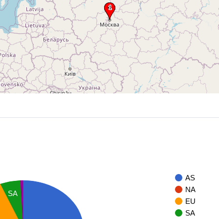
AS
NA
SA
EU
SA