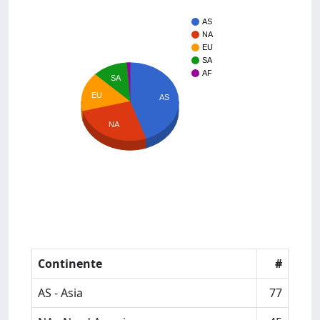
AS
NA
EU
SA
AF
SA
EU
AS
NA
Continente
#
AS - Asia
77