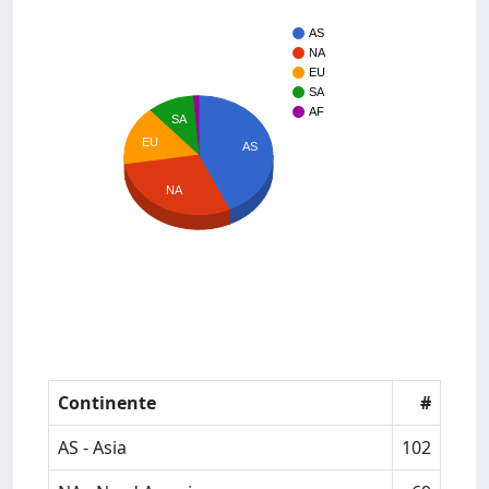
AS
NA
EU
SA
AF
SA
EU
AS
NA
Continente
#
AS - Asia
102