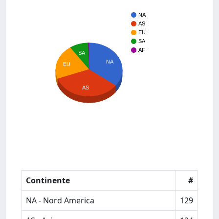
NA
AS
EU
SA
AF
SA
NA
EU
AS
Continente
#
NA - Nord America
129