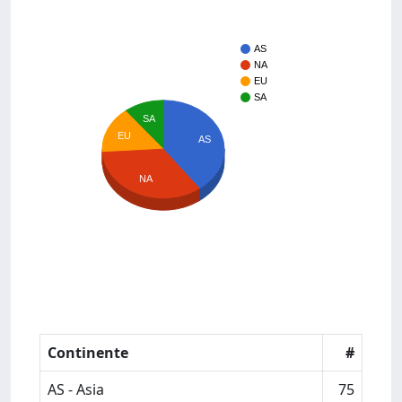
AS
NA
EU
SA
SA
EU
AS
NA
Continente
#
AS - Asia
75