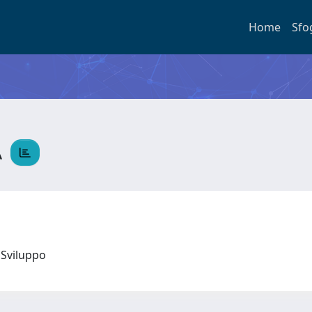
Home
Sfo
A
 e Sviluppo