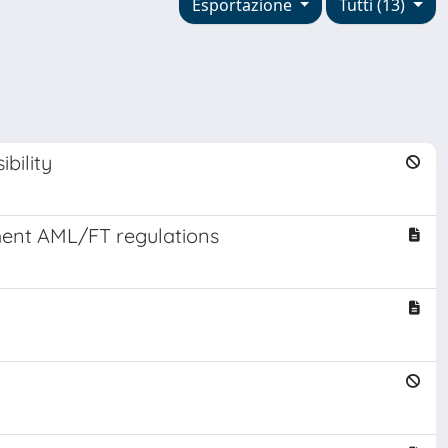
Esportazione
Tutti (13)
bility
ment AML/FT regulations