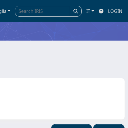
glia
IT
LOGIN