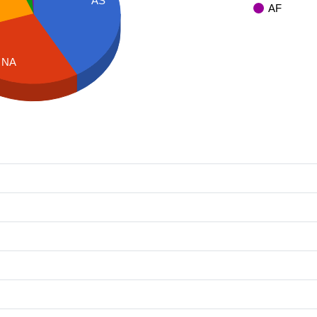
AS
AF
NA