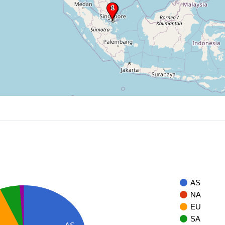
AS
NA
EU
SA