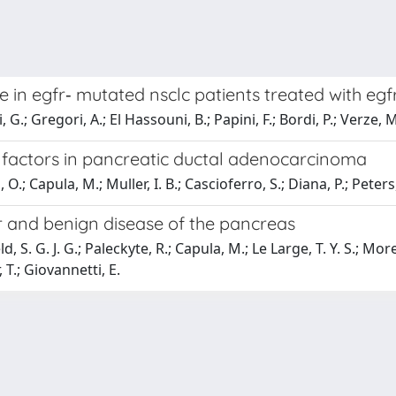
 in egfr‐ mutated nsclc patients treated with egfr
G.; Gregori, A.; El Hassouni, B.; Papini, F.; Bordi, P.; Verze, M
 factors in pancreatic ductal adenocarcinoma
 Capula, M.; Muller, I. B.; Cascioferro, S.; Diana, P.; Peters, 
r and benign disease of the pancreas
ld, S. G. J. G.; Paleckyte, R.; Capula, M.; Le Large, T. Y. S.; Mor
 T.; Giovannetti, E.