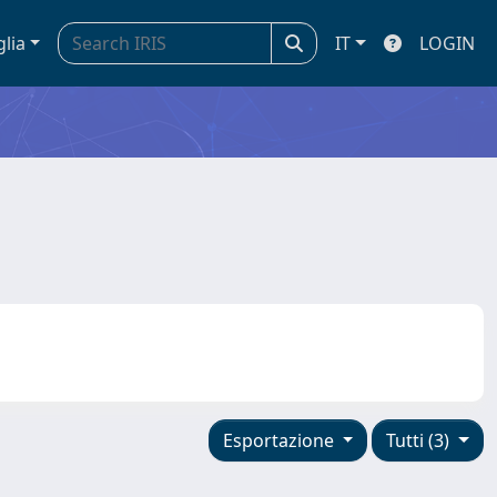
glia
IT
LOGIN
Esportazione
Tutti (3)