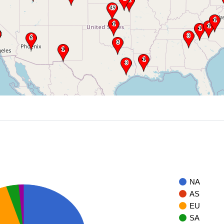
NA
AS
EU
SA