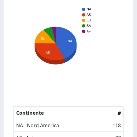
NA
AS
EU
SA
AF
EU
NA
AS
Continente
#
NA - Nord America
118