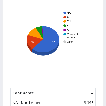
NA
AS
EU
SA
AF
EU
Continente
sconos…
AS
Other
NA
Continente
#
NA - Nord America
3.393