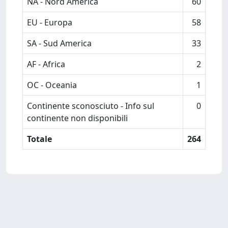
NA - Nord America
60
EU - Europa
58
SA - Sud America
33
AF - Africa
2
OC - Oceania
1
Continente sconosciuto - Info sul
0
continente non disponibili
Totale
264
Powered by
IRIS
-
about IRIS
-