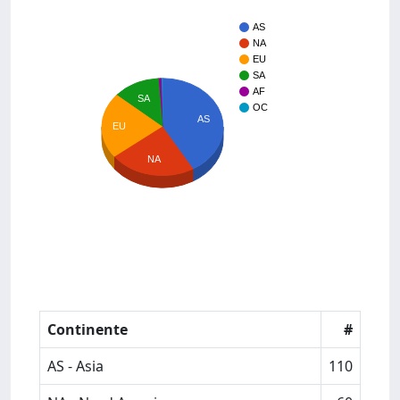
AS
NA
EU
SA
AF
SA
OC
AS
EU
NA
Continente
#
AS - Asia
110