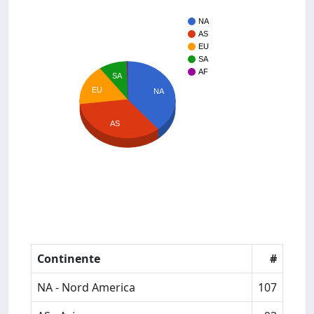
NA
AS
EU
SA
AF
SA
EU
NA
AS
Continente
#
NA - Nord America
107