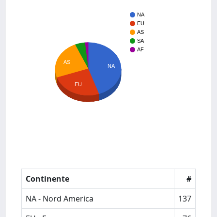
NA
EU
AS
SA
AF
AS
NA
EU
Continente
#
NA - Nord America
137