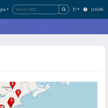
glia
IT
LOGIN