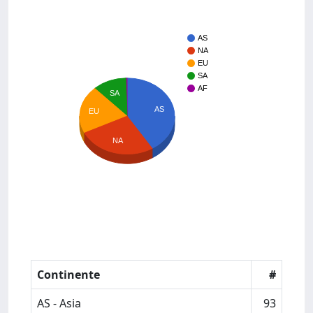
AS
NA
EU
SA
AF
SA
AS
EU
NA
Continente
#
AS - Asia
93