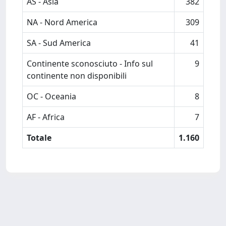
AS - Asia
382
NA - Nord America
309
SA - Sud America
41
Continente sconosciuto - Info sul
9
continente non disponibili
OC - Oceania
8
AF - Africa
7
Totale
1.160
Powered by
IRIS
-
about IRIS
-