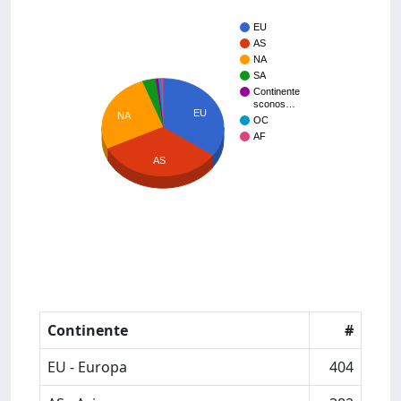
EU
AS
NA
SA
Continente
sconos…
EU
NA
OC
AF
AS
Continente
#
EU - Europa
404