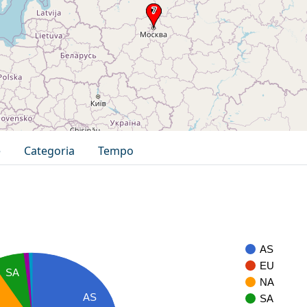
e
Categoria
Tempo
AS
EU
SA
NA
AS
SA