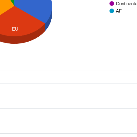
Continent
AF
EU