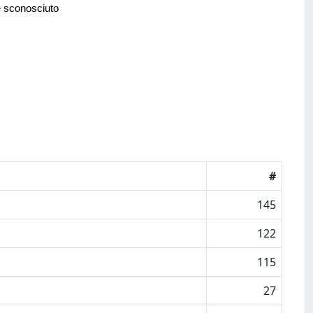
e sconosciuto
#
145
122
115
27