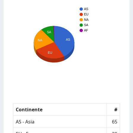
AS
EU
NA
SA
AF
SA
AS
NA
EU
Continente
#
AS - Asia
65