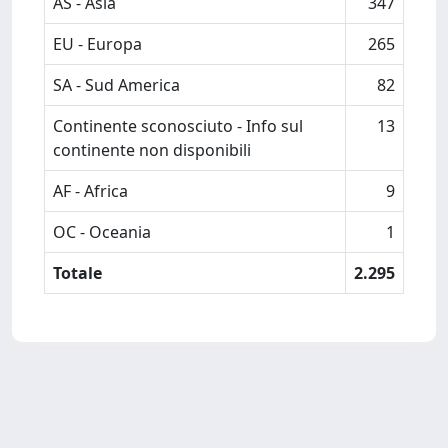
AS - Asia
347
EU - Europa
265
SA - Sud America
82
Continente sconosciuto - Info sul
13
continente non disponibili
AF - Africa
9
OC - Oceania
1
Totale
2.295
Powered by
IRIS
-
about IRIS
-