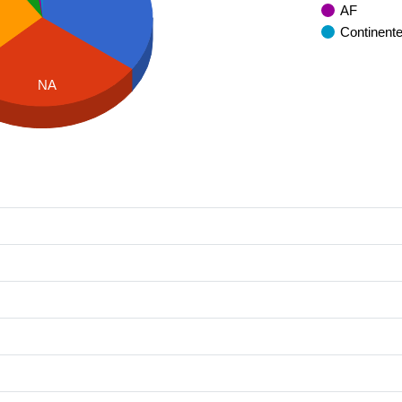
AF
Continent
NA