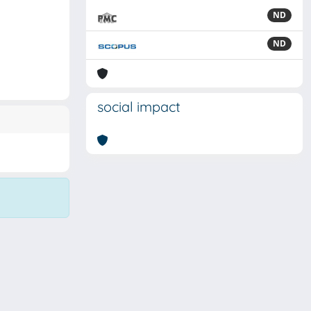
ND
ND
social impact