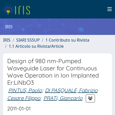
IRIS
IRIS
SIARI SSSUP
1 Contributo su Rivista
1.1 Articolo su Rivista/Article
Design of 980 nm-Pumped
Waveguide Laser for Continuous
Wave Operation in Ion Implanted
Er:LiNbO3
PINTUS, Paolo
;
DI PASQUALE, Fabrizio
Cesare Filippo
;
PRATI, Giancarlo
2011-01-01