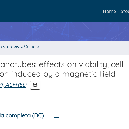
Home
Sfo
o su Rivista/Article
notubes: effects on viability, cell
tion induced by a magnetic field
I, ALFRED
a completa (DC)