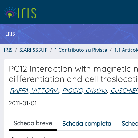
IRIS
IRIS
SIARI SSSUP
1 Contributo su Rivista
1.1 Articol
PC12 interaction with magnetic na
differentiation and cell trasloca
RAFFA, VITTORIA
;
RIGGIO, Cristina
;
CUSCHIER
2011-01-01
Scheda breve
Scheda completa
Sched