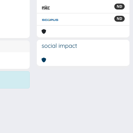
ND
ND
social impact