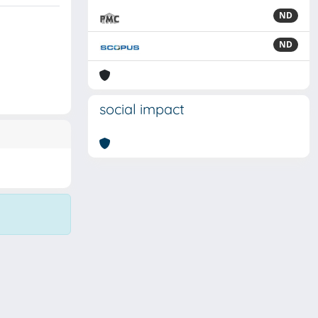
ND
ND
social impact