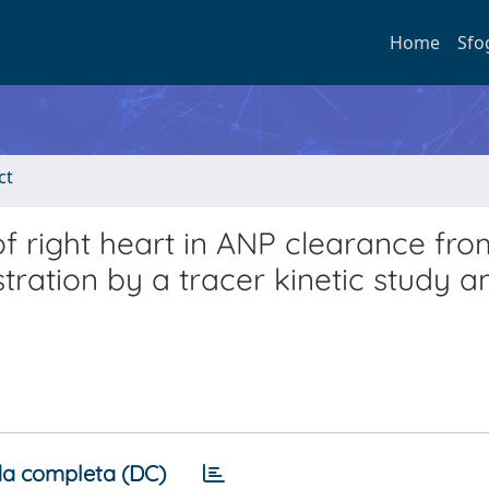
Home
Sfo
ct
of right heart in ANP clearance fro
ration by a tracer kinetic study a
a completa (DC)