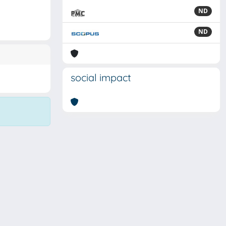
ND
ND
social impact