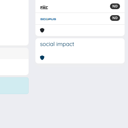
ND
ND
social impact