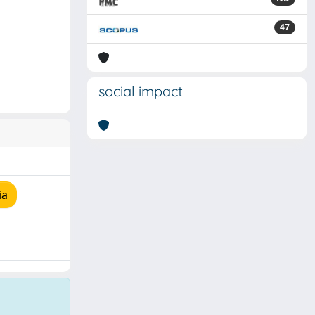
47
social impact
ia