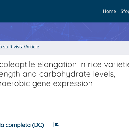
Home
Sfo
o su Rivista/Article
leoptile elongation in rice varieti
length and carbohydrate levels,
aerobic gene expression
a completa (DC)