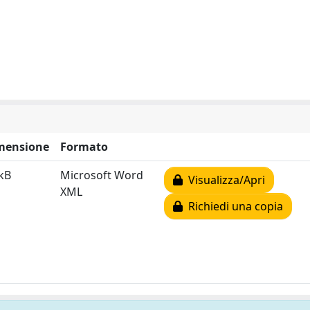
mensione
Formato
kB
Microsoft Word
Visualizza/Apri
XML
Richiedi una copia