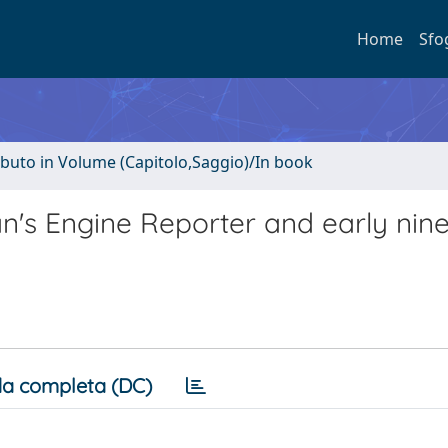
Home
Sfo
ibuto in Volume (Capitolo,Saggio)/In book
an's Engine Reporter and early nin
a completa (DC)