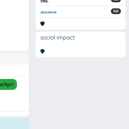
ND
social impact
za/Apri