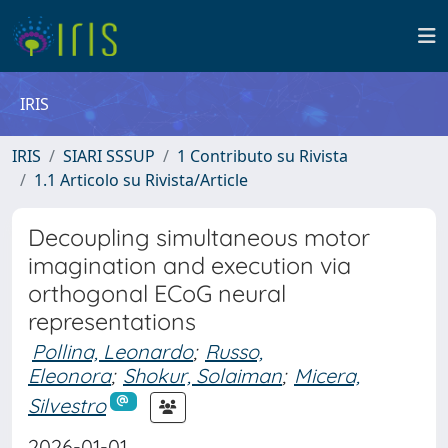
IRIS
IRIS
SIARI SSSUP
1 Contributo su Rivista
1.1 Articolo su Rivista/Article
Decoupling simultaneous motor
imagination and execution via
orthogonal ECoG neural
representations
Pollina, Leonardo
;
Russo,
Eleonora
;
Shokur, Solaiman
;
Micera,
Silvestro
2026-01-01