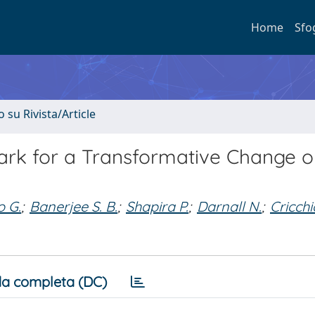
Home
Sfo
o su Rivista/Article
ark for a Transformative Change o
 G.
;
Banerjee S. B.
;
Shapira P.
;
Darnall N.
;
Cricchi
a completa (DC)