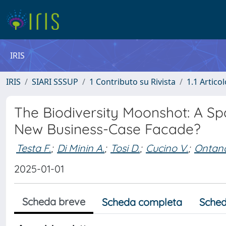
IRIS
IRIS
SIARI SSSUP
1 Contributo su Rivista
1.1 Articol
The Biodiversity Moonshot: A Sp
New Business-Case Facade?
Testa F.
;
Di Minin A.
;
Tosi D.
;
Cucino V.
;
Ontano
2025-01-01
Scheda breve
Scheda completa
Sched