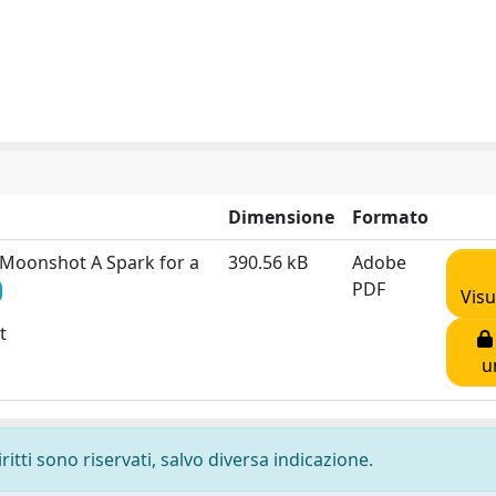
Dimensione
Formato
y Moonshot A Spark for a
390.56 kB
Adobe
PDF
Visu
t
u
ritti sono riservati, salvo diversa indicazione.