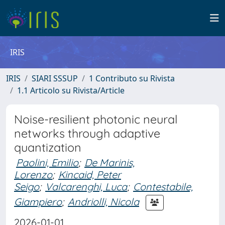
IRIS
IRIS
SIARI SSSUP
1 Contributo su Rivista
1.1 Articolo su Rivista/Article
Noise-resilient photonic neural
networks through adaptive
quantization
Paolini, Emilio
;
De Marinis,
Lorenzo
;
Kincaid, Peter
Seigo
;
Valcarenghi, Luca
;
Contestabile,
Giampiero
;
Andriolli, Nicola
2026-01-01