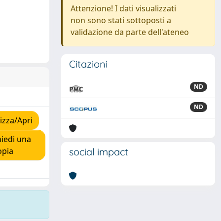
Attenzione! I dati visualizzati
non sono stati sottoposti a
validazione da parte dell'ateneo
Citazioni
ND
ND
izza/Apri
iedi una
opia
social impact