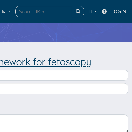
glia
IT
LOGIN
mework for fetoscopy