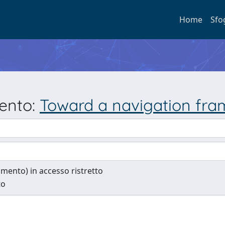
Home
Sfo
mento:
Toward a navigation fra
cumento) in accesso ristretto
to