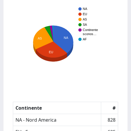
NA
EU
AS
SA
Continente
sconos…
NA
AS
AF
EU
Continente
#
NA - Nord America
828