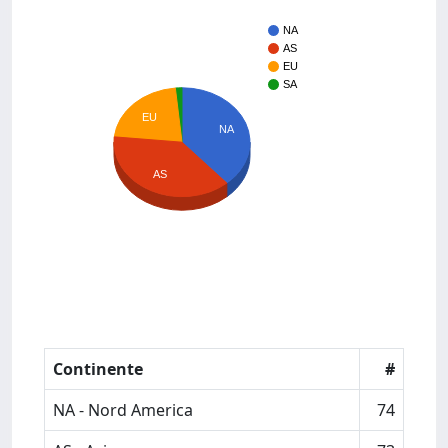
NA
AS
EU
SA
EU
NA
AS
Continente
#
NA - Nord America
74