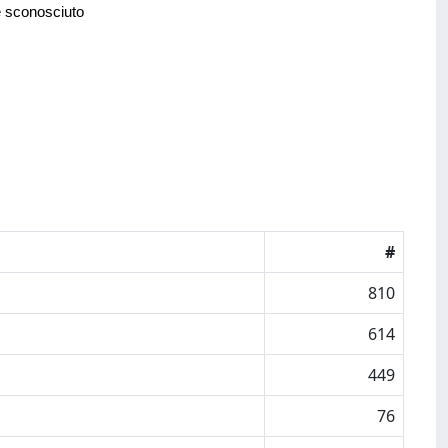
e sconosciuto
#
810
614
449
76