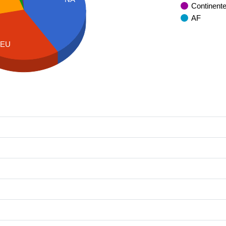
Continent
AF
EU