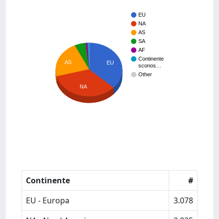
EU
NA
AS
SA
AF
Continente
AS
EU
sconos…
Other
NA
Continente
#
EU - Europa
3.078