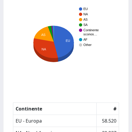
EU
NA
AS
SA
Continente
sconos…
AS
AF
EU
Other
NA
Continente
#
EU - Europa
58.520