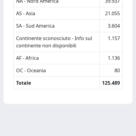
NA - Nord America
39.937
AS - Asia
21.055
SA - Sud America
3.604
Continente sconosciuto - Info sul
1.157
continente non disponibili
AF - Africa
1.136
OC - Oceania
80
Totale
125.489
Powered by
IRIS
-
about IRIS
-