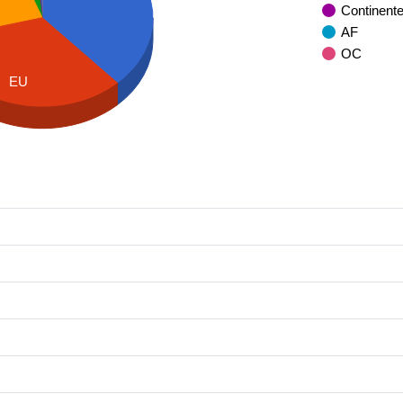
Continent
AF
OC
EU