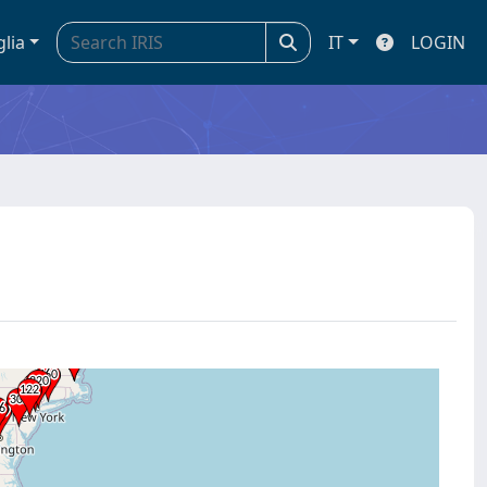
glia
IT
LOGIN