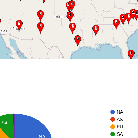
NA
AS
SA
EU
SA
NA